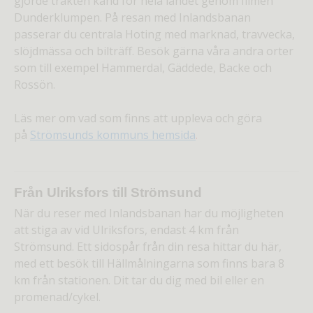
gjorde trakten känd för hela landet genom filmen
Dunderklumpen. På resan med Inlandsbanan
passerar du centrala Hoting med marknad, travvecka,
slöjdmässa och bilträff. Besök gärna våra andra orter
som till exempel Hammerdal, Gäddede, Backe och
Rossön.
Läs mer om vad som finns att uppleva och göra
på
Strömsunds kommuns hemsida
.
Från Ulriksfors till Strömsund
När du reser med Inlandsbanan har du möjligheten
att stiga av vid Ulriksfors, endast 4 km från
Strömsund. Ett sidospår från din resa hittar du här,
med ett besök till Hällmålningarna som finns bara 8
km från stationen. Dit tar du dig med bil eller en
promenad/cykel.