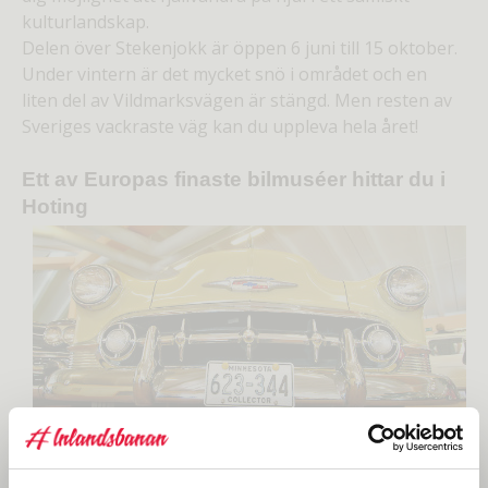
kulturlandskap.
Delen över Stekenjokk är öppen 6 juni till 15 oktober.
Under vintern är det mycket snö i området och en
liten del av Vildmarksvägen är stängd. Men resten av
Sveriges vackraste väg kan du uppleva hela året!
Ett av Europas finaste bilmuséer hittar du i
Hoting