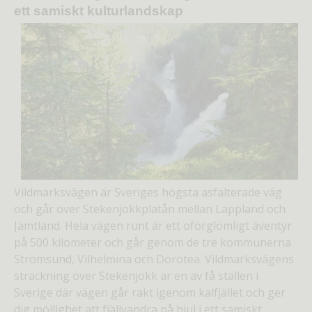
ett samiskt kulturlandskap
Vildmarksvägen är Sveriges högsta asfalterade väg
och går över Stekenjokkplatån mellan Lappland och
Jämtland. Hela vägen runt är ett oförglömligt äventyr
på 500 kilometer och går genom de tre kommunerna
Strömsund, Vilhelmina och Dorotea. Vildmarksvägens
sträckning över Stekenjokk är en av få ställen i
Sverige där vägen går rakt igenom kalfjället och ger
dig möjlighet att fjällvandra på hjul i ett samiskt