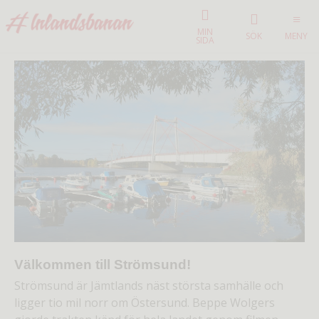
MIN
SÖK
MENY
SIDA
Strömsund
Välkommen till Strömsund!
Strömsund är Jämtlands näst största samhälle och
ligger tio mil norr om Östersund. Beppe Wolgers