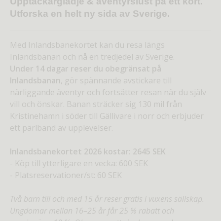
Upptäckarglädje & äventyrslust på ett kort.
Utforska en helt ny sida av Sverige.
Med Inlandsbanekortet kan du resa längs
Inlandsbanan och nå en tredjedel av Sverige.
Under 14 dagar reser du obegränsat på
Inlandsbanan
, gör spännande avstickare till
närliggande äventyr och fortsätter resan när du själv
vill och önskar. Banan sträcker sig 130 mil från
Kristinehamn i söder till Gällivare i norr och erbjuder
ett pärlband av upplevelser.
Inlandsbanekortet 2026 kostar: 2645 SEK
- Köp till ytterligare en vecka: 600 SEK
- Platsreservationer/st: 60 SEK
Två barn till och med 15 år reser gratis i vuxens sällskap.
Ungdomar mellan 16–25 år får 25 % rabatt och