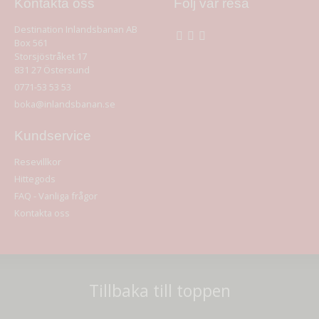
Kontakta oss
Följ vår resa
Destination Inlandsbanan AB
Box 561
Storsjöstråket 17
831 27
Östersund
0771-53 53 53
boka@inlandsbanan.se
Kundservice
Resevillkor
Hittegods
FAQ - Vanliga frågor
Kontakta oss
Tillbaka till toppen