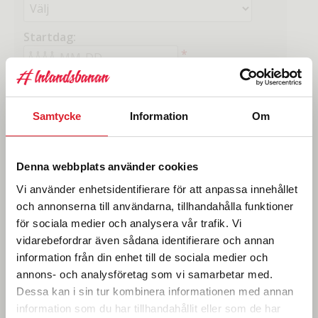
Startdag:
*
HJÄLP
Samtycke
Information
Om
Denna webbplats använder cookies
Vi använder enhetsidentifierare för att anpassa innehållet
och annonserna till användarna, tillhandahålla funktioner
Kom ihåg att komplettera din biljett med
för sociala medier och analysera vår trafik. Vi
platsreservation
, det är det enda sättet att vara
vidarebefordrar även sådana identifierare och annan
garanterad att få en sittplats på tåget. All övrigt resande
sker i mån av plats.
information från din enhet till de sociala medier och
Boka din platsreservation här >>
annons- och analysföretag som vi samarbetar med.
Dessa kan i sin tur kombinera informationen med annan
Notera!
Innan du köper ditt Inlandsbanekort kolla gärna
information som du har tillhandahållit eller som de har