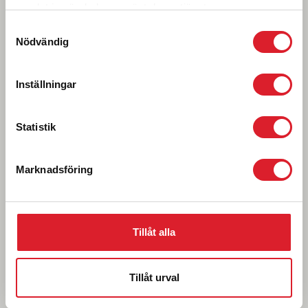
så att det finns lediga platser på de dagar du vill resa
samlat in när du har använt deras tjänster.
och vid platsreservation ange/fyll i att du
"
Innehar
Samtyckesval
Inlandsbanekort, Interrail- eller Eurailkort
".
Nödvändig
Inställningar
Statistik
Marknadsföring
Tillåt alla
Tillåt urval