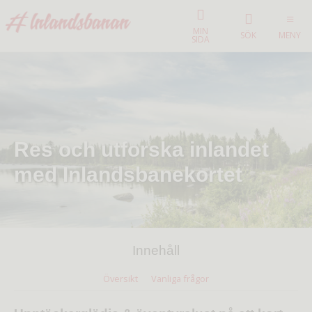
MIN
SÖK
MENY
SIDA
Res och utforska inlandet
med Inlandsbanekortet
Innehåll
Översikt
Vanliga frågor