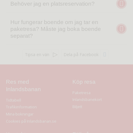
Behöver jag en platsreservation?
Hur fungerar boende om jag tar en
paketresa? Måste jag boka boende
separat?
Tipsa en vän
Dela på Facebook
Res med
Köp resa
Inlandsbanan
Paketresa
Inlandsbanekort
Tidtabell
Biljett
Trafikinformation
Mina bokningar
Cookies på Inlandsbanan.se