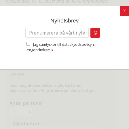
pensionärer 10 %. Observera att vi rekommenderar
platsreservation
för samtliga resenärer.
X
Nyhetsbrev
RESENÄRER
VÄLJ RESA
Jag samtycker till dataskyddspolicyn.
PERSONLIGA UPPLYSNINGAR
##gdprlink##
*
BETALNING
Sök resa
Kom ihåg att komplettera ditt kort med
platsreservation för garanterad plats på tåget.
Antal personer:
Tågluffarkort: