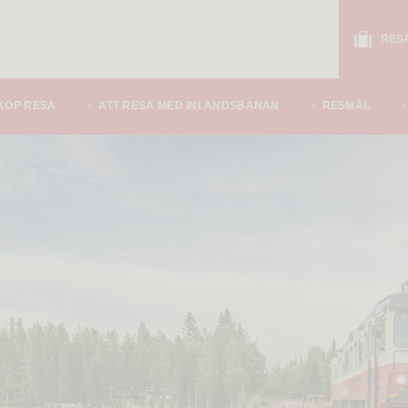
RES
KÖP RESA
ATT RESA MED INLANDSBANAN
RESMÅL