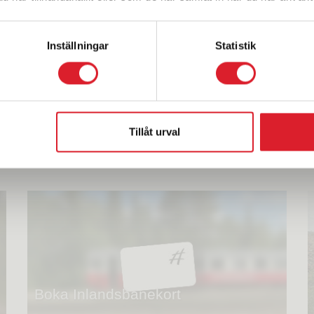
Inställningar
Statistik
pauser samt olika sevärdheter vilket framgår i
 vår
trafikinfo>>
Tillåt urval
Boka Inlandsbanekort