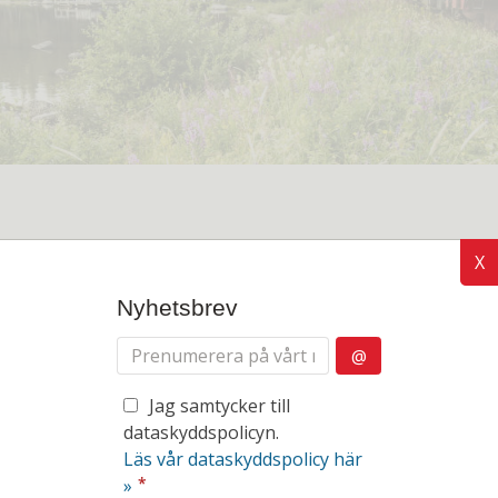
X
Nyhetsbrev
på Inlandsbanan
Jag samtycker till
dataskyddspolicyn.
Läs vår dataskyddspolicy här
*
»