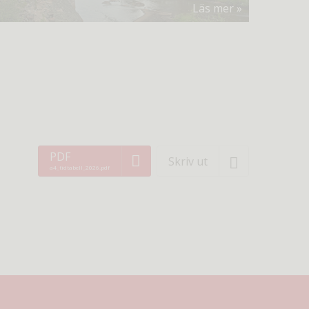
Läs mer
PDF
Skriv ut
a4_tidtabell_2026.pdf