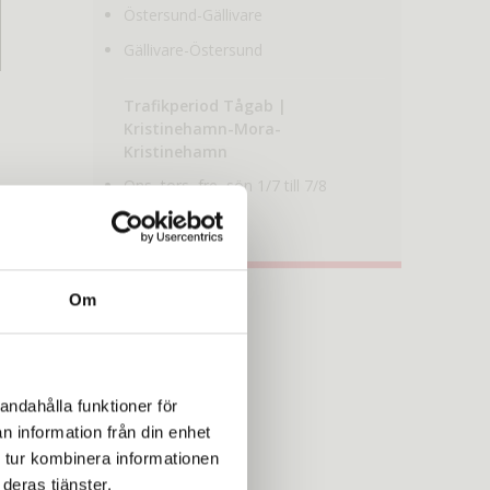
Östersund-Gällivare
Gällivare-Östersund
Trafikperiod Tågab |
Kristinehamn-Mora-
Kristinehamn
Ons, tors, fre, sön 1/7 till 7/8
Om
andahålla funktioner för
n information från din enhet
 tur kombinera informationen
deras tjänster.