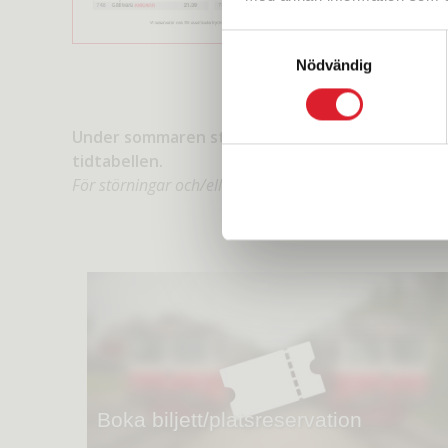
Samtyckesval
Nödvändig
Under sommaren stannar tåget för mat- och fika
tidtabellen.
För störningar och/eller planerade avvikande tider se
Boka biljett/platsreservation