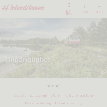
MIN
SÖK
MENY
SIDA
Tillgänglighet
Innehåll
Översikt
Ledsagning
Allergi
Rullstol eller rullator
På- och avstigning
Hörselnedsättning