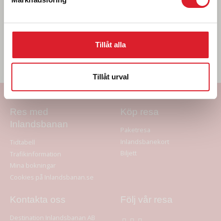
Ledar- och servicehund
Tillåt alla
Tipsa en vän
Dela på Facebook
Tillåt urval
Res med
Köp resa
Inlandsbanan
Paketresa
Inlandsbanekort
Tidtabell
Biljett
Trafikinformation
Mina bokningar
Cookies på Inlandsbanan.se
Kontakta oss
Följ vår resa
Destination Inlandsbanan AB