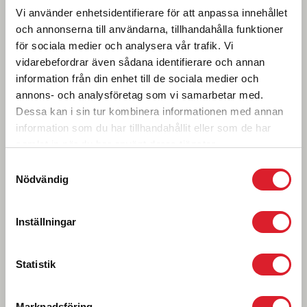
Vi använder enhetsidentifierare för att anpassa innehållet
och annonserna till användarna, tillhandahålla funktioner
Ledsagning
för sociala medier och analysera vår trafik. Vi
vidarebefordrar även sådana identifierare och annan
information från din enhet till de sociala medier och
Allergi
annons- och analysföretag som vi samarbetar med.
Dessa kan i sin tur kombinera informationen med annan
information som du har tillhandahållit eller som de har
Rullstol eller rullator
samlat in när du har använt deras tjänster.
Samtyckesval
Nödvändig
På- och avstigning
Inställningar
Hörselnedsättning
Statistik
Personlig assistent
Marknadsföring