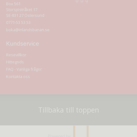
Box 561
Storsjöstråket 17
SE-831 27
Östersund
0771-53 53 53
boka@inlandsbanan.se
Kundservice
Resevillkor
Hittegods
FAQ - Vanliga frågor
Kontakta oss
Tillbaka till toppen
Powered by