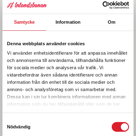
Länstrafiken i Norrbotten
>>
Bussar i området Arvidsjaur-Gällivare
Samtycke
Information
Om
Jokkmokk – Kvikkjokk Linje 47 och 94
Arvidsjaur- Arjeplog Linje 17 och 26
Denna webbplats använder cookies
Vi använder enhetsidentifierare för att anpassa innehållet
och annonserna till användarna, tillhandahålla funktioner
Länstrafiken Västerbotten
>>
för sociala medier och analysera vår trafik. Vi
Bussar i området Dorotea- Sorsele
vidarebefordrar även sådana identifierare och annan
information från din enhet till de sociala medier och
Storuman- Hemavan Linje 31
annons- och analysföretag som vi samarbetar med.
Sorsele- Ammarnäs Linje 341
Dessa kan i sin tur kombinera informationen med annan
Vilhelmina- Kittelfjäll Linje 417
information som du har tillhandahållit eller som de har
Vilhelmina - Saxnäs - Klimpfjäll Linje 420
samlat in när du har använt deras tjänster.
Samtyckesval
Dorotea- Borgafjäll Linje 436
Nödvändig