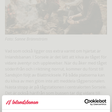
Foto: Sanne Brännström
Vad som också ligger oss extra varmt om hjärtat är
Inlandsbanan. I Sorsele är det lätt att kliva av tåget för
vidare äventyr och upplevelser. När du åker med tåget
söderifrån och i riktning norrut, kommer du först till
Sandsjön följt av Blattnicksele. På båda platserna kan
du kliva av men glöm inte att meddela tågpersonalen.
Nästa stopp är på tågstationen i centralorten Sorsele.
Det är också härifrån som bussen tar dig vidare till
den samiska fjällbyn Ammarnäs.
Inne i Stationshuset i Sorsele ligger
Visitor Center