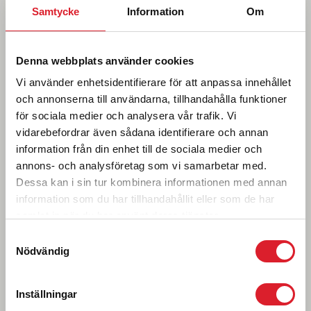
Samtycke
Information
Om
som ger turistinformation under sommaren och som
också inrymmer Inlandsbanemuséet. Här kan du
koppla av med en kopp kaffe med dopp och prata
Denna webbplats använder cookies
fiskedrömmar eller smida resplaner.
Vi använder enhetsidentifierare för att anpassa innehållet
och annonserna till användarna, tillhandahålla funktioner
för sociala medier och analysera vår trafik. Vi
vidarebefordrar även sådana identifierare och annan
information från din enhet till de sociala medier och
annons- och analysföretag som vi samarbetar med.
Dessa kan i sin tur kombinera informationen med annan
information som du har tillhandahållit eller som de har
samlat in när du har använt deras tjänster.
Samtyckesval
Nödvändig
Foto: Carl Johan Utsi
Inställningar