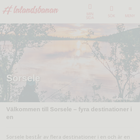
MIN
SÖK
MENY
SIDA
Sorsele
Välkommen till Sorsele – fyra destinationer i
en
Sorsele består av flera destinationer i en och är en