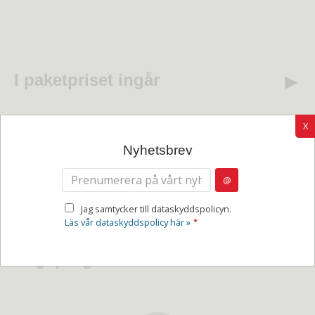
I paketpriset ingår
X
Anslutningsresor
Nyhetsbrev
Mat och fikastopp - en del av
upplevelsen
Jag samtycker till dataskyddspolicyn.
Läs vår dataskyddspolicy här »
*
Dagsprogram