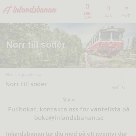
MIN
SÖK
MENY
SIDA
Norr till söder
Klassisk paketresa
Norr till söder
INNEHÅLL
Status
Fullbokat, kontakta oss för väntelista på
boka@inlandsbanan.se
Inlandsbanan tar dig med på ett äventyr där