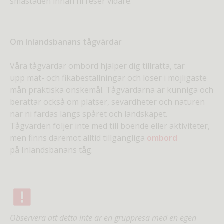
småstaden innan ni reser vidare.
Om Inlandsbanans tågvärdar
Våra tågvärdar ombord hjälper dig tillrätta, tar
upp mat- och fikabeställningar och löser i möjligaste
mån praktiska önskemål. Tågvärdarna är kunniga och
berättar också om platser, sevärdheter och naturen
när ni färdas längs spåret och landskapet.
Tågvärden följer inte med till boende eller aktiviteter,
men finns däremot alltid tillgängliga
ombord
på Inlandsbanans tåg.
Observera att detta inte är en gruppresa med en egen