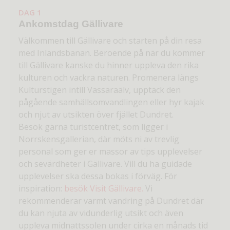
DAG 1
Ankomstdag Gällivare
Välkommen till Gällivare och starten på din resa
med Inlandsbanan. Beroende på när du kommer
till Gällivare kanske du hinner uppleva den rika
kulturen och vackra naturen. Promenera längs
Kulturstigen intill Vassaraälv, upptäck den
pågående samhällsomvandlingen eller hyr kajak
och njut av utsikten över fjället Dundret.
Besök gärna turistcentret, som ligger i
Norrskensgallerian, där möts ni av trevlig
personal som ger er massor av tips upplevelser
och sevärdheter i Gällivare. Vill du ha guidade
upplevelser ska dessa bokas i förväg. För
inspiration:
besök Visit Gällivare.
Vi
rekommenderar varmt vandring på Dundret där
du kan njuta av vidunderlig utsikt och även
uppleva midnattssolen under cirka en månads tid