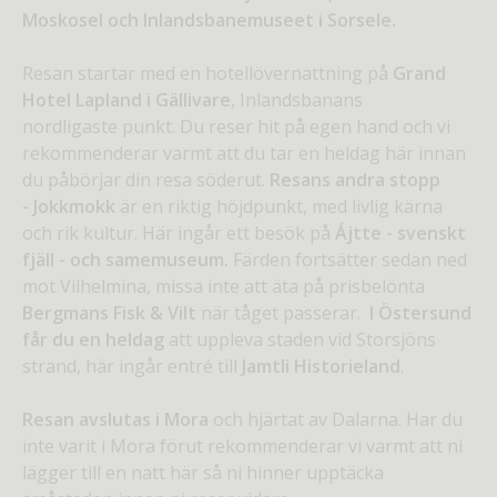
Moskosel och Inlandsbanemuseet i Sorsele.
Resan startar med en hotellövernattning på
Grand
Hotel Lapland
i Gällivare
, Inlandsbanans
nordligaste punkt. Du reser hit på egen hand och vi
rekommenderar varmt att du tar en heldag här innan
du påbörjar din resa söderut.
Resans andra stopp
- Jokkmokk
är en riktig höjdpunkt, med livlig kärna
och rik kultur. Här ingår ett besök på
Ájtte - svenskt
fjäll - och samemuseum.
Färden fortsätter sedan ned
mot Vilhelmina, missa inte att äta på prisbelönta
Bergmans Fisk & Vilt
när tåget passerar.
I Östersund
får du en heldag
att uppleva staden vid Storsjöns
strand, här ingår entré till
Jamtli Historieland
.
Resan avslutas i Mora
och hjärtat av Dalarna. Har du
inte varit i Mora förut rekommenderar vi varmt att ni
lägger till en natt här så ni hinner upptäcka