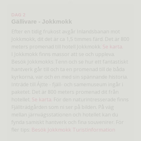
DAG 2
Gällivare - Jokkmokk
Efter en tidig frukost avgår Inlandsbanan mot
Jokkmokk, dit det är ca 1,5 timmes färd. Det är 800
meters promenad till hotell Jokkmokk.
Se karta.
I Jokkmokk finns massor att se och uppleva.
Besök Jokkmokks Tenn och se hur ett fantastiskt
hantverk går till och ta en promenad till de båda
kyrkorna, var och en med sin spännande historia.
Inträde till Ájtte - fjäll- och samemuseum ingår i
paketet. Det är 800 meters promenad dit från
hotellet.
Se karta.
För den naturintresserade finns
Fjällträdgården som ni ser på bilden. På väg
mellan järnvägsstationen och hotellet kan du
fynda samiskt hantverk och fina souvenirer. För
fler tips:
Besök Jokkmokk Turistinformation