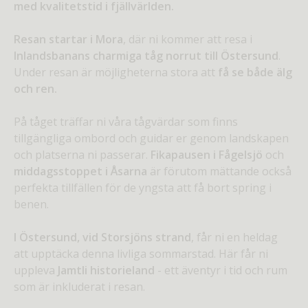
med kvalitetstid i fjällvärlden.
Resan startar i Mora
, där ni kommer att resa i
Inlandsbanans charmiga tåg norrut till Östersund
.
Under resan är möjligheterna stora att
få se både älg
och ren.
På tåget träffar ni våra tågvärdar som finns
tillgängliga ombord och guidar er genom landskapen
och platserna ni passerar.
Fikapausen i Fågelsjö
och
middagsstoppet i Åsarna
är förutom mättande också
perfekta tillfällen för de yngsta att få bort spring i
benen.
I Östersund, vid Storsjöns strand
, får ni en heldag
att upptäcka denna livliga sommarstad. Här får ni
uppleva
Jamtli historieland
- ett äventyr i tid och rum
som är inkluderat i resan.