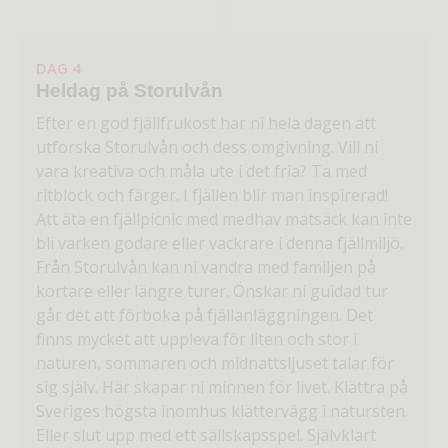
DAG 4
Heldag på Storulvån
Efter en god fjällfrukost har ni hela dagen att
utforska Storulvån och dess omgivning. Vill ni
vara kreativa och måla ute i det fria? Ta med
ritblock och färger. I fjällen blir man inspirerad!
Att äta en fjällpicnic med medhav matsäck kan inte
bli varken godare eller vackrare i denna fjällmiljö.
Från Storulvån kan ni vandra med familjen på
kortare eller längre turer. Önskar ni guidad tur
går det att förboka på fjällanläggningen. Det
finns mycket att uppleva för liten och stor i
naturen, sommaren och midnattsljuset talar för
sig själv. Här skapar ni minnen för livet. Klättra på
Sveriges högsta inomhus klättervägg i natursten.
Eller slut upp med ett sällskapsspel. Självklart