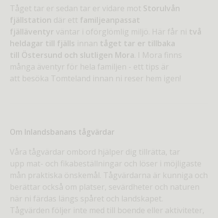
Tåget tar er sedan tar er vidare mot
Storulvån
fjällstation
där ett
familjeanpassat
fjälläventyr
väntar i oförglömlig miljö. Här får ni
två
heldagar till fjälls
innan
tåget tar er tillbaka
till Östersund och slutligen Mora
. I Mora finns
många äventyr för hela familjen - ett tips är
att besöka Tomteland innan ni reser hem igen!
Om Inlandsbanans tågvärdar
Våra tågvärdar ombord hjälper dig tillrätta, tar
upp mat- och fikabeställningar och löser i möjligaste
mån praktiska önskemål. Tågvärdarna är kunniga och
berättar också om platser, sevärdheter och naturen
när ni färdas längs spåret och landskapet.
Tågvärden följer inte med till boende eller aktiviteter,