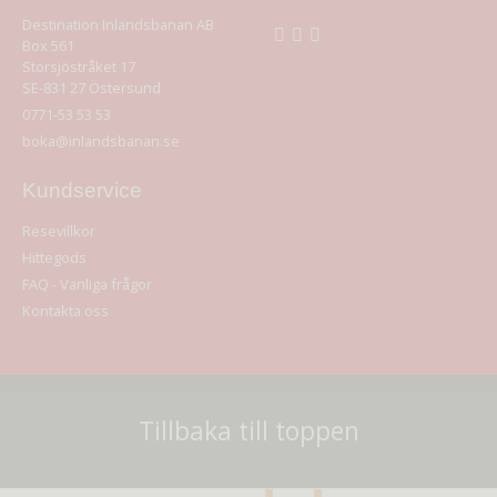
Destination Inlandsbanan AB
Box 561
Storsjöstråket 17
SE-831 27
Östersund
0771-53 53 53
boka@inlandsbanan.se
Kundservice
Resevillkor
Hittegods
FAQ - Vanliga frågor
Kontakta oss
Tillbaka till toppen