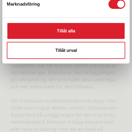
Marknadsföring
Östersund-Storulvån
Idag börjar resan tidigt, morgontåget går från
Östersund C till Duved, på resan passerar ni Åre
och får se en skymt av Åreskutan innan ni
Tillåt alla
ankommer till Duved. Transfer inväntar vid
ankomst och ni reser sedan vidare med buss till
Tillåt urval
Storulvån och vägs ände. Här bor ni på STFs
fjällstation Storulvån, som ligger mitt ute i
fjällvärlden. Här får ni andas fjälluft och njuta av
det naturen ger. Bekanta er med anläggningen,
gör en vandring, det finns både lätta vandringar
och mer avancerade för den fjällvana.
Vill ni bada kan vi rekommendera ett dopp i Stor-
Ulvån som ringlar alldeles utanför fjällstationen.
Bastu finns på anläggningen för den frusne (ta
med badkläder). Behöver ni köpa med proviant
eller hyra utrustning finns det en butik på