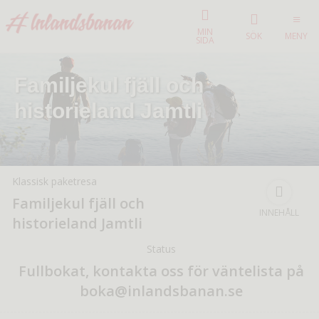
MIN
SÖK
MENY
SIDA
Familjekul fjäll och
historieland Jamtli
Klassisk paketresa
Familjekul fjäll och
INNEHÅLL
historieland Jamtli
Status
Fullbokat, kontakta oss för väntelista på
boka@inlandsbanan.se