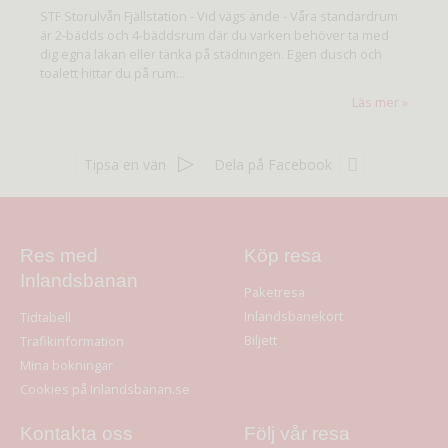
STF Storulvån Fjällstation - Vid vägs ände - Våra standardrum
är 2-bädds och 4-bäddsrum där du varken behöver ta med
dig egna lakan eller tänka på städningen. Egen dusch och
toalett hittar du på rum...
Läs mer
Tipsa en vän
Dela på Facebook
Res med
Köp resa
Inlandsbanan
Paketresa
Inlandsbanekort
Tidtabell
Biljett
Trafikinformation
Mina bokningar
Cookies på Inlandsbanan.se
Kontakta oss
Följ vår resa