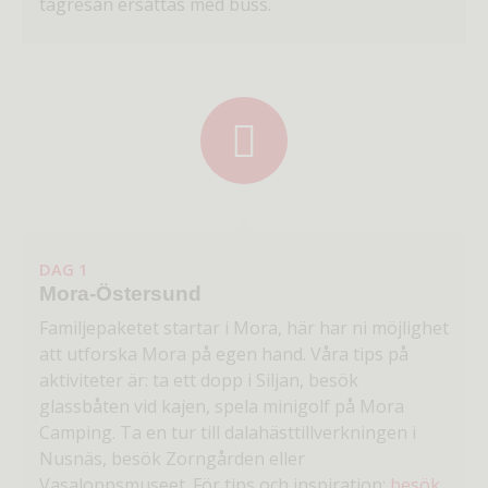
tågresan ersättas med buss.
DAG 1
Mora-Östersund
Familjepaketet startar i Mora, här har ni möjlighet
att utforska Mora på egen hand. Våra tips på
aktiviteter är: ta ett dopp i Siljan, besök
glassbåten vid kajen, spela minigolf på Mora
Camping. Ta en tur till dalahästtillverkningen i
Nusnäs, besök Zorngården eller
Vasaloppsmuseet. För tips och inspiration:
besök