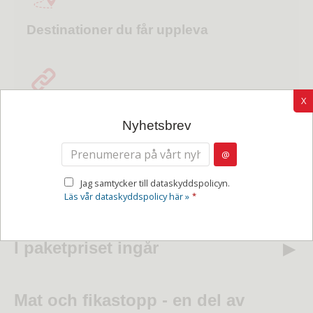
Destinationer du får uppleva
X
Ombord på tåget
FAQ - Vanliga frågor
Nyhetsbrev
Om paketresor
Jag samtycker till dataskyddspolicyn.
Läs vår dataskyddspolicy här »
*
I paketpriset ingår
Mat och fikastopp - en del av