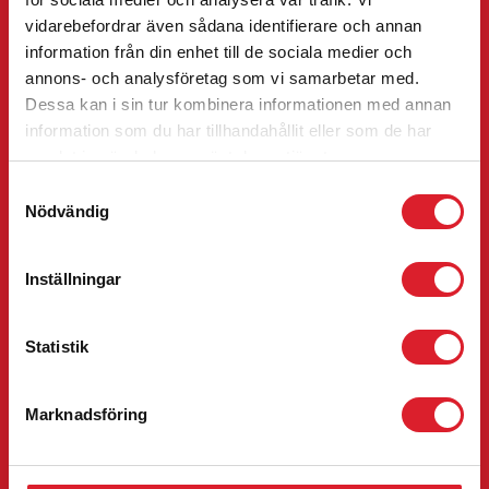
Inlandsbanan
vidarebefordrar även sådana identifierare och annan
information från din enhet till de sociala medier och
Timetables
annons- och analysföretag som vi samarbetar med.
Train Route
Dessa kan i sin tur kombinera informationen med annan
Traffic information
information som du har tillhandahållit eller som de har
My reservations
samlat in när du har använt deras tjänster.
Travel options
Samtyckesval
Nödvändig
Package tour
Inlandsbanan card
Ticket
Inställningar
Contact us
Statistik
Destination Inlandsbanan AB
Box 561
Storsjöstråket 17
Marknadsföring
SE-831 27
Östersund
Sverige
+46 771-53 53 53