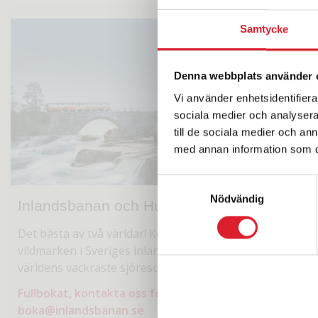
Samtycke
Denna webbplats använder 
Vi använder enhetsidentifierar
sociala medier och analysera 
till de sociala medier och a
med annan information som du 
Samtyckesval
Nödvändig
Inlandsbanan och Hurtigruten
Det bästa av två världar! Kombinera den svenska
vildmarken i Sveriges inland med Hurtigruten - en av
världens vackraste sjöresor
Fullbokat, kontakta oss för väntelista på
Läs mer
boka@inlandsbanan.se