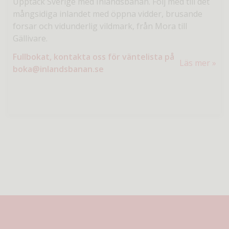
Upptäck Sverige med Inlandsbanan. Följ med till det
mångsidiga inlandet med öppna vidder, brusande
forsar och vidunderlig vildmark, från Mora till
Gällivare.
Fullbokat, kontakta oss för väntelista på
Läs mer
boka@inlandsbanan.se