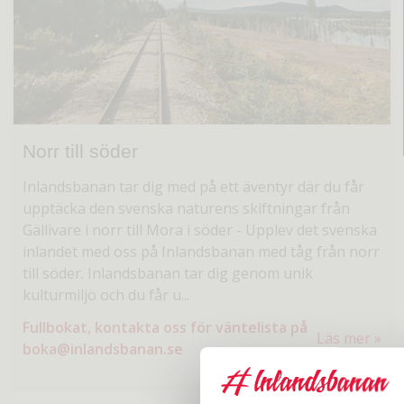
Norr till söder
Inlandsbanan tar dig med på ett äventyr där du får
upptäcka den svenska naturens skiftningar från
Gällivare i norr till Mora i söder
-
Upplev det svenska
inlandet med oss på Inlandsbanan med tåg från norr
till söder. Inlandsbanan tar dig genom unik
kulturmiljö och du får u...
Fullbokat, kontakta oss för väntelista på
Läs mer
boka@inlandsbanan.se