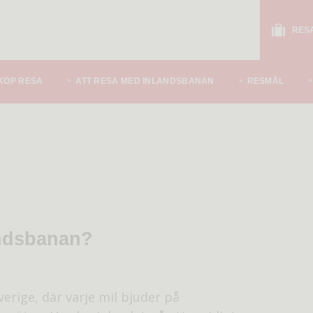
RES
KÖP RESA
ATT RESA MED INLANDSBANAN
RESMÅL
andsbanan?
erige, där varje mil bjuder på