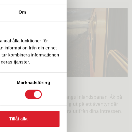
Om
andahålla funktioner för
n information från din enhet
 tur kombinera informationen
deras tjänster.
Marknadsföring
Egna favoriter
Skräddarsy din drömresa längs Inlandsbanan. Åk på
din drömsemester och ge dig ut på ett äventyr där
du själv väljer vad du vill göra utifrån dina intressen.
Tillåt alla
Läs mer