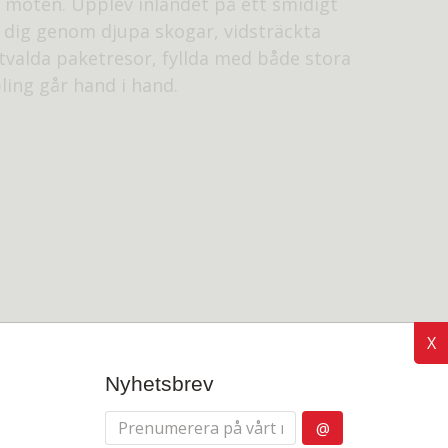
 möten. Upplev inlandet på ett smidigt
ta dig genom djupa skogar, vidsträckta
 utvalda paketresor, fyllda med både stora
ling går hand i hand.
X
Nyhetsbrev