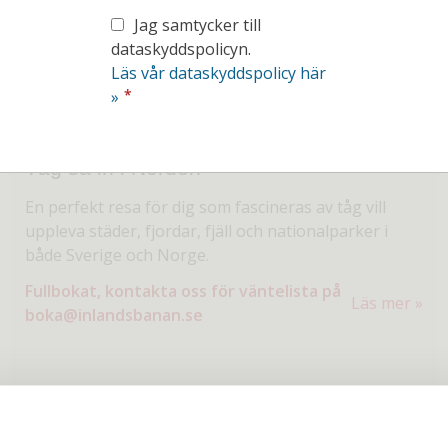
Jag samtycker till
dataskyddspolicyn.
Läs vår dataskyddspolicy här
*
»
Tåg så in i Norden
En perfekt resa för dig som fascineras av tåg vill
uppleva städer, fjordar, fjäll och nationalparker i
både Sverige och Norge.
Fullbokat, kontakta oss för väntelista på
Läs mer
boka@inlandsbanan.se