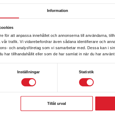
Information
cookies
e för att anpassa innehållet och annonserna till användarna, tillh
vår trafik. Vi vidarebefordrar även sådana identifierare och anna
nnons- och analysföretag som vi samarbetar med. Dessa kan i sin
har tillhandahållit eller som de har samlat in när du har använt 
Inställningar
Statistik
Familjekul fjäll och historieland Jamtli
Inlandsbanan tar med er på en upptäcktsfärd för
liten och stor från Mora till Östersund tur och retur.
Fullbokat, kontakta oss för väntelista på
Läs mer
Tillåt urval
boka@inlandsbanan.se