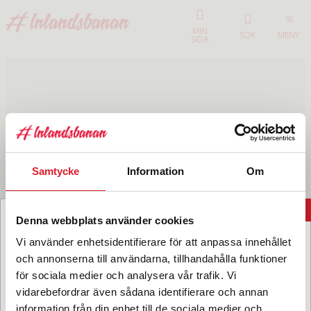
MIN
SÖK
MENY
SIDA
Samtycke
Information
Om
X
Denna webbplats använder cookies
Nyhetsbrev
Vi använder enhetsidentifierare för att anpassa innehållet
och annonserna till användarna, tillhandahålla funktioner
för sociala medier och analysera vår trafik. Vi
Jag samtycker till dataskyddspolicyn.
vidarebefordrar även sådana identifierare och annan
Res med
Köp resa
Läs vår dataskyddspolicy här »
*
information från din enhet till de sociala medier och